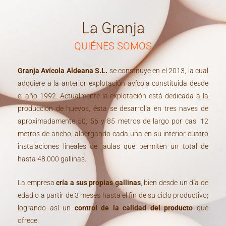
La Granja
QUIÉNES SOMOS
Granja Avícola Aldeana S.L.
se constituye en el 2013, la cual
adquiere a la anterior explotación avícola constituida desde
el año 1992. Actualmente la explotación está dedicada a la
producción de huevos, ésta se desarrolla en tres naves de
aproximadamente 50, 56 y 85 metros de largo por casi 12
metros de ancho, albergando cada una en su interior cuatro
instalaciones lineales de jaulas que permiten un total de
hasta 48.000 gallinas.
La empresa
cría a sus propias gallinas
, bien desde un día de
edad o a partir de 3 meses hasta el fin de su ciclo productivo;
logrando así un
control de la calidad del producto
que
ofrece.